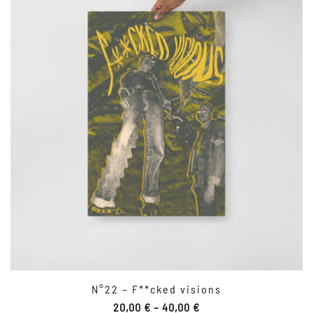
N°22 – F**cked visions
20,00
€
–
40,00
€