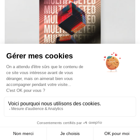
N°18 – Multifaceted
20,00
€
–
40,00
€